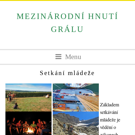
MEZINÁRODNÍ HNUTÍ
GRÁLU
Menu
Setkání mládeže
Základem
setkávání
mládeže je
vědění o
zákonech